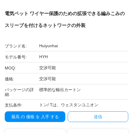
電気ペット ワイヤー保護のための拡張できる編みこみの
スリーブを付けるネットワークの外装
Huiyunhai
ブランド名:
HYH
モデル番号:
交渉可能
MOQ:
交渉可能
価格:
パッケージの詳
標準的な輸出カートン
細:
トン/ Tは、ウェスタンユニオン
支払条件:
最高 の 価格 を 入手 する
送信