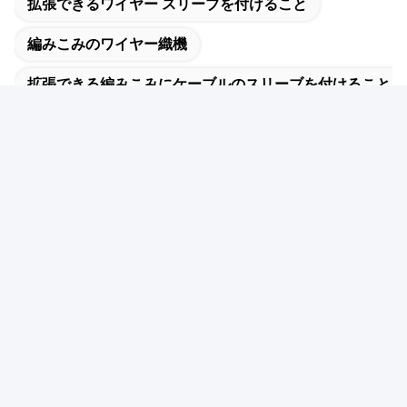
拡張できるワイヤー スリーブを付けること
編みこみのワイヤー織機
拡張できる編みこみにケーブルのスリーブを付けること
迅速な連絡
住所
違う 違う401, 建物A3,No.92 黄安南路, 張西地域, グアンヌ通
り, 隆華区, 深?? 市
Tel
86-755-2803-2656
電子メール