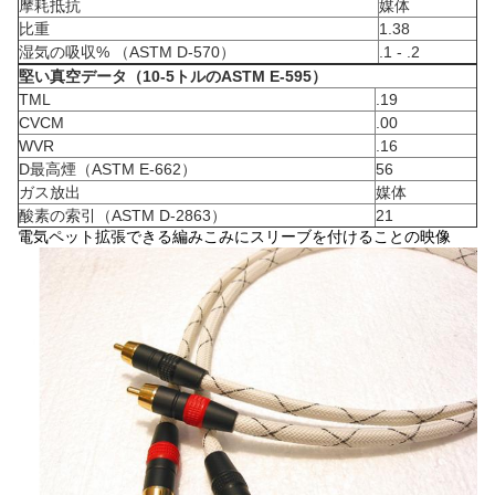
摩耗抵抗
媒体
比重
1.38
湿気の吸収% （ASTM D-570）
.1 - .2
堅い真空データ（10-5トルのASTM E-595）
TML
.19
CVCM
.00
WVR
.16
D最高煙（ASTM E-662）
56
ガス放出
媒体
酸素の索引（ASTM D-2863）
21
電気ペット拡張できる編みこみにスリーブを付けることの映像