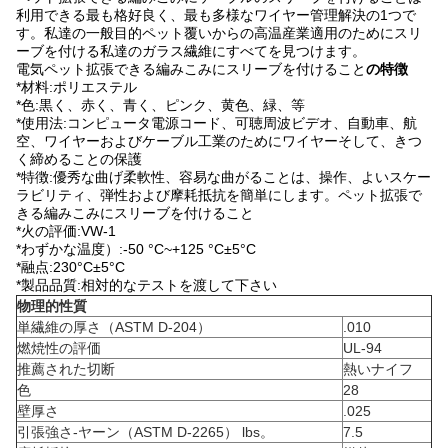
利用できる最も格好良く、最も多様なワイヤー管理解決の1つで
す。私達の一般目的ペット覆いからの高温産業適用のためにスリ
ーブを付ける私達のガラス繊維にすべてを見つけます。
電気ペット拡張できる編みこみにスリーブを付けること
の特徴
*材料:ポリエステル
*色:黒く、赤く、青く、ピンク、黄色、緑、等
*使用法:コンピュータ電源コード、可聴周波ビデオ、自動車、航
空、ワイヤーおよびケーブル工業のためにワイヤーそして、きつ
く締めることの保護
*特徴:優秀な曲げ柔軟性、容易な曲がることは、操作、よいスケー
ラビリティ、弾性および摩耗抵抗を簡単にします。ペット拡張で
きる編みこみにスリーブを付けること
*火の評価:VW-1
*わずかな温度）:-50 °C~+125 °C±5°C
*融点:230°C±5°C
*製品品質:相対的なテストを渡して下さい
物理的性質
単繊維の厚さ（ASTM D-204）
.010
燃焼性の評価
UL-94
推薦された切断
熱いナイフ
色
28
壁厚さ
.025
引張強さ-ヤーン（ASTM D-2265） lbs。
7.5