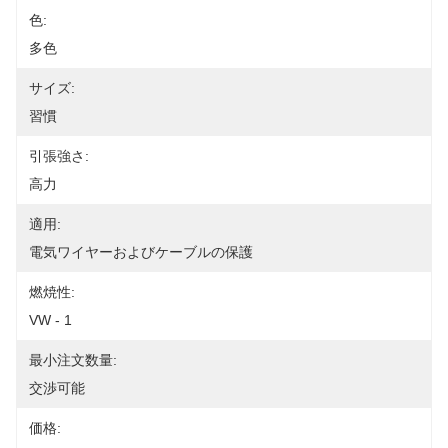
色:
多色
サイズ:
習慣
引張強さ:
高力
適用:
電気ワイヤーおよびケーブルの保護
燃焼性:
VW - 1
最小注文数量:
交渉可能
価格: