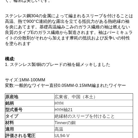
く、輪郭は美しいです。
ステンレス鋼304の金属によって編まれるスリーブを付けることは
高温、熱で900°C連続的な露出を立てる抵抗力がある熱絶縁の袖
を炎にあてます。基礎高温編みこみのガラス繊維の袖は燃えない
良質のタイプEのガラス繊維から製造されます。袖はバーミキュラ
イトの分散剤がそれから加えます摩耗の抵抗および反争いの特性
を塗られます
構成:
1.
ステンレス製/銅のブレードの袖を錫メッキしました
サイズ:1MM-100MM
変数:一般的なワイヤー直径0.05MM-0.15MM編まれたワイヤー
原産地
広東省、中国（本土）
銘柄
HYH
型式番号
HYH袖21
タイプ
絶縁材のスリーブを付けること
材料
Tinnerの銅
適用
高温
評価される電圧
UL94-V