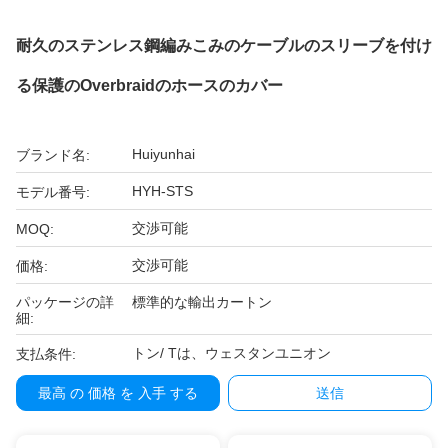
耐久のステンレス鋼編みこみのケーブルのスリーブを付け
る保護のOverbraidのホースのカバー
Huiyunhai
ブランド名:
HYH-STS
モデル番号:
交渉可能
MOQ:
交渉可能
価格:
パッケージの詳
標準的な輸出カートン
細:
トン/ Tは、ウェスタンユニオン
支払条件:
最高 の 価格 を 入手 する
送信