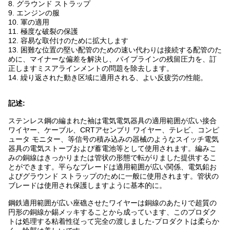
8. グラウンド ストラップ
9. エンジンの服
10. 軍の適用
11. 極度な破裂の保護
12. 容易な取付けのために拡大します
13. 困難な位置の堅い配管のための速い代わりは接続する配管のた
めに、マイナーな偏差を解決し、パイプラインの残留圧力を、訂
正しますミスアラインメントの問題を除去します。
14. 繰り返された動き区域に適用される、よい反疲労の性能。
記述:
ステンレス鋼の編まれた袖は電気電気器具の適用範囲が広い接合
ワイヤー、ケーブル、CRTアセンブリ ワイヤー、テレビ、コンピ
ュータ モニター、等信号の積み込みの器械のようなスイッチ電気
器具の電気ストーブおよび蓄電池等として使用されます。編みこ
みの銅線はきっかりまたは管状の形態で転がりました提供するこ
とができます。平らなブレードは適用範囲が広い関係、電気鉛お
よびグラウンド ストラップのために一般に使用されます。管状の
ブレードは使用され保護しますように基本的に。
鋼鉄適用範囲が広い座礁させたワイヤーは銅線のあたりで超質の
円形の銅線か錫メッキすることから成っています、このプロダク
トは処理する粘着性従って完全の渡しました-プロダクトは柔らか