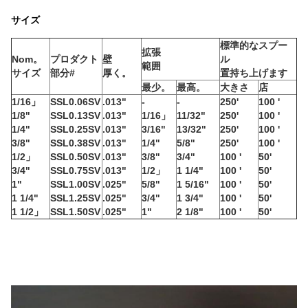
サイズ
標準的なスプー
拡張
Nom。
プロダクト
壁
ル
範囲
サイズ
部分#
厚く。
置持ち上げます
最少。
最高。
大きさ
店
1/16」
SSL0.06SV
.013"
-
-
250'
100 '
1/8"
SSL0.13SV
.013"
1/16」
11/32"
250'
100 '
1/4"
SSL0.25SV
.013"
3/16"
13/32"
250'
100 '
3/8"
SSL0.38SV
.013"
1/4"
5/8"
250'
100 '
1/2」
SSL0.50SV
.013"
3/8"
3/4"
100 '
50'
3/4"
SSL0.75SV
.013"
1/2」
1 1/4"
100 '
50'
1"
SSL1.00SV
.025"
5/8"
1 5/16"
100 '
50'
1 1/4"
SSL1.25SV
.025"
3/4"
1 3/4"
100 '
50'
1 1/2」
SSL1.50SV
.025"
1"
2 1/8"
100 '
50'