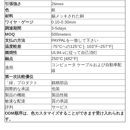
引張強さ
2times
色
銀
材料
錫メッキされた銅
ワイヤ・ゲージ
0.10-0.30mm
調達期間
3-5days
MOQ
500meters
支払の方法
PAYPALを一致して下さい
温度較差
-75°Cへの125°C [- 103°F~257°F]
燃焼性
UL94-vに従って自己消灯
融点
250°C [482°F]
コンピュータ ケーブルおよび自動車配
適用:
線
第一次比較優位
「緑」プロダクト
銘柄部品
国際的な承認
包装
製品の機能
製品性能
敏速な配達
質の承認
評判
サービス
ODM順序は、色カスタマイズすることができます受け入れられま
す。