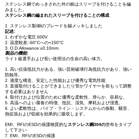
ステンレス鋼でめっきされた外の銀はスリーブを付けることを編
みました。
ステンレス鋼の編まれたスリーブを付けることの構成
1. ステンレス製/銅のブレードを錫メッキしました
記述:
1. わずかな電圧:600V.
2. 温度較差:-60°Cへの+150°C
3. O.D.Allowance:±0.10mm.
製品の機能:
ライト級選手および長い使用法の生命の高い体力。
1. 高い抗張抵抗力がある、強い芸術破壊行為抵抗力があり、強い
防蝕等。
2. 適度な構造、安定した性能および優秀な電気性能
3. 直接取付けることができましたり管かワイヤーを前もって調整
する必要はありません
4. 取付けおよび位置のために優秀な柔軟性、滑らか、容易な。
5. 高温へのよい腐食の特徴、抵抗、湿気、摩耗および浸透。
6. よい柔軟性は、パイプ・ライン・システムからの振動、騒音、
熱拡張および収縮を効果的に吸収します。
EMI、RFIのESDの保護物質的な
ステンレス鋼304の
塗布をタイプ
して下さい
7. EMI、RFIのESDの保護