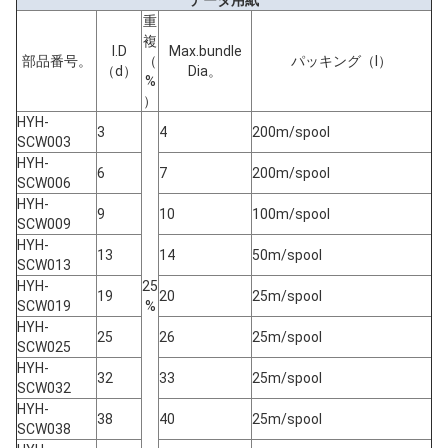
データ用紙
重
複
I.D
Max.bundle
部品番号。
（
パッキング（l）
（d）
Dia。
%
）
HYH-
3
4
200m/spool
SCW003
HYH-
6
7
200m/spool
SCW006
HYH-
9
10
100m/spool
SCW009
HYH-
13
14
50m/spool
SCW013
HYH-
25
19
20
25m/spool
SCW019
%
HYH-
25
26
25m/spool
SCW025
HYH-
32
33
25m/spool
SCW032
HYH-
38
40
25m/spool
SCW038