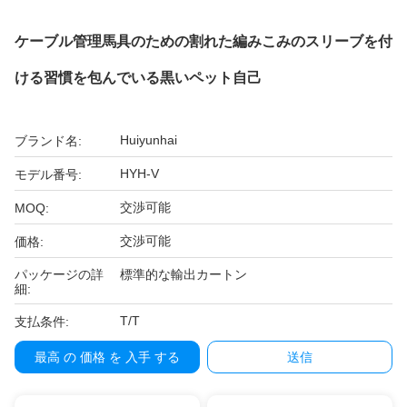
ケーブル管理馬具のための割れた編みこみのスリーブを付
ける習慣を包んでいる黒いペット自己
Huiyunhai
ブランド名:
HYH-V
モデル番号:
交渉可能
MOQ:
交渉可能
価格:
パッケージの詳
標準的な輸出カートン
細:
T/T
支払条件:
最高 の 価格 を 入手 する
送信