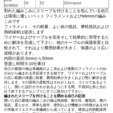
HYH-
50
52
25m/spool
SCW050
割れた編みこみにスリーブを付けることを包んでいる自己
は
環境に優しいペット フィラメントおよび
tetoronの編み
こみです
フィラメント
。
その
軽量、よい炎の抵抗、摩耗抵抗および
熱絶縁材は
提供します
ワイヤーおよびケーブルを安全そして効果的に管理するた
めに解決を完成して下さい。
他のケーブルの保護装置
と比
較されて
、それはより費用効果が大きく、
保護のより広い
規模が
あります。
内部の直径:3mmから50mm
受渡し時間:5-10仕事日
自己の最後の袖は単繊維のよこ糸および複数のフィラメントのゆ
がみから編まれる非拡張できる袖です。ワイヤーおよびケーブル
の広い範囲の保護に軽量、費用効果が大きくおよび堅い解決を提
供します。その固有の柔軟性はそれがくねり、コイルであるよう
にし、開いた設計がそれがあるようにする間、不規則な形と合わ
れて終了するアセンブリにすぐに取付けて下さい。
編まれたスリーブを付けることを閉める自己の記述
開いた自己最後の編みこみの袖は熱放散、耐久性、酸抵抗、塵の
抵抗、柔らかさ、簡単な操作、便利および機敏さの特徴があるVO
の等級ポリエステル単繊維から成っています。構造は内部配線用