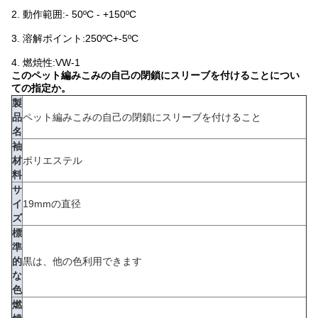
2. 動作範囲:- 50ºC - +150ºC
3. 溶解ポイント:250ºC+-5ºC
4. 燃焼性:VW-1
このペット編みこみの自己の閉鎖にスリーブを付けることについ
ての指定か。
製
品
ペット編みこみの自己の閉鎖にスリーブを付けること
名
袖
材
ポリエステル
料
サ
イ
19mmの直径
ズ
標
準
的
黒は、他の色利用できます
な
色
燃