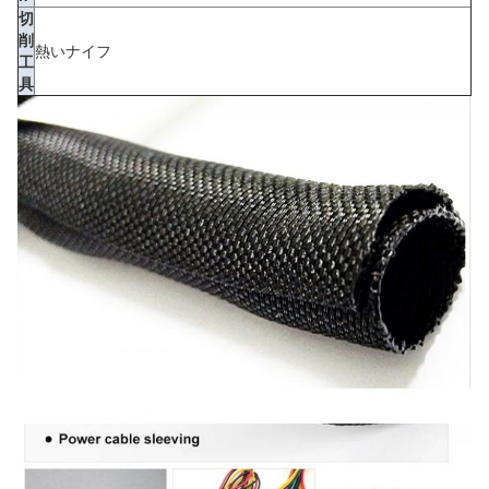
切
削
熱いナイフ
工
具