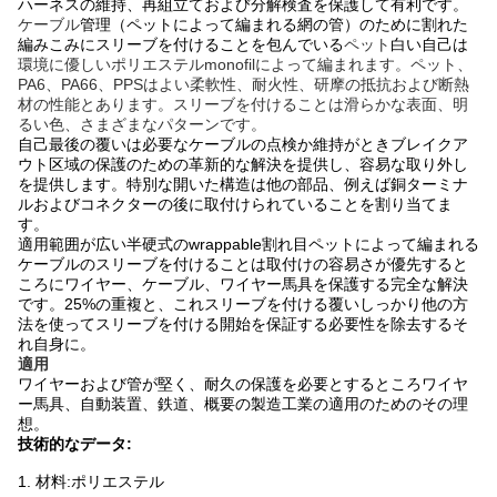
ハーネスの維持、再組立ておよび分解検査を保護して有利です。
ケーブル
管理（ペットによって編まれる網の管）のために
割れた
編みこみにスリーブを付けることを包んでいる
ペット
白い自己は
環境に優しいポリエステルmonofilによって編まれます。ペット、
PA6、PA66、PPSはよい柔軟性、耐火性、研摩の抵抗および断熱
材の性能とあります。スリーブを付けることは滑らかな表面、明
るい色、さまざまなパターンです。
自己最後の覆いは必要なケーブルの点検か維持がときブレイクア
ウト区域の保護のための革新的な解決を提供し、容易な取り外し
を提供します。特別な開いた構造は他の部品、例えば銅ターミナ
ルおよびコネクターの後に取付けられていることを割り当てま
す。
適用範囲が広い半硬式のwrappable割れ目ペットによって編まれる
ケーブルのスリーブを付けることは取付けの容易さが優先すると
ころにワイヤー、ケーブル、ワイヤー馬具を保護する完全な解決
です。25%の重複と、これスリーブを付ける覆いしっかり他の方
法を使ってスリーブを付ける開始を保証する必要性を除去するそ
れ自身に。
適用
ワイヤーおよび管が堅く、耐久の保護を必要とするところワイヤ
ー馬具、自動装置、鉄道、概要の製造工業の適用のためのその理
想。
技術的なデータ:
1. 材料:ポリエステル