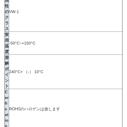
焼
性
の
VW-1
ク
ラ
ス
実
用
-50°C~+150°C
温
度
溶
解
ポ
240°C+ （-） 10°C
イ
ン
ト
C
er
fi
c
ROHSのハロゲンは放します
at
io
n